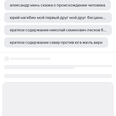
александр мень сказка о происхождении человека
юрий нагибин мой первый друг мой друг бесценный краткое содержание
краткое содержание николай семенович лесков биография кратко
краткое содержание север против юга жюль верн
в экранизации какого из своих произведений джек лондон сыграл эпизодическую роль