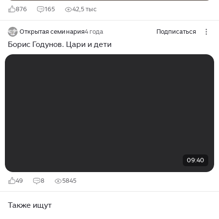
876
165
42,5 тыс
Открытая семинария
4 года
Подписаться
Борис Годунов. Цари и дети
09:40
49
8
5845
Также ищут