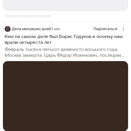
Дела минувших дней
3 мес
Подписаться
Кем на самом деле был Борис Годунов и почему нам
врали четыреста лет
Февраль тысяча пятьсот девяносто восьмого года.
Москва замерла. Царь Фёдор Иоаннович, последний
из династии Рюриковичей на троне, умер. Наследника
нет. Престол пуст. И вот к нему идёт человек,
которого половина бояр ненавидит. Борис Годунов.
Потомок татарского мурзы. Зять палача. Но так ли
это на самом деле – и кем он был по крови? Строка,
вынесенная в заголовок, принадлежит Пушкину.
Точнее – его персонажу, князю Василию Шуйскому, из
трагедии 'Борис Годунов'. Шуйский бросает эти слова
с презрением: 'Вчерашний раб, татарин, зять
Малюты, зять палача и сам в душе палач'...