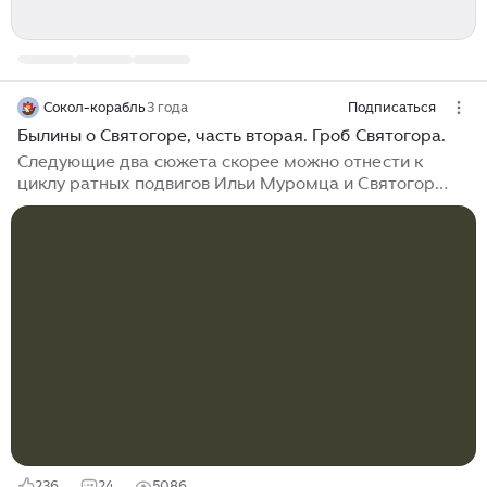
Сокол-корабль
3 года
Подписаться
Былины о Святогоре, часть вторая. Гроб Святогора.
Следующие два сюжета скорее можно отнести к
циклу ратных подвигов Ильи Муромца и Святогор
выступает в них лишь как второстепенное
действующее лицо. Однако даже с помощью этих
редких сюжетов можно получить дополнительные
крохотные мазки к общей картине образа Святогора.
4. Святогор и поляница. В этом сюжете Святогор 30
лет сражается с поляницей – степной богатыркой.
Никто из поединщиков не может одержать верх, и
богатырь-великан зовет на помощь своего названного
брата – Илью Муромца. Названный...
236
24
5086