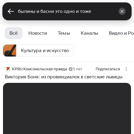
Всё
Новости
Темы
Каналы
Видео и Р
Культура и искусство
KP.RU:Комсомольская правда
5 лет
Подписаться
Виктория Боня: из провинциалок в светские львицы