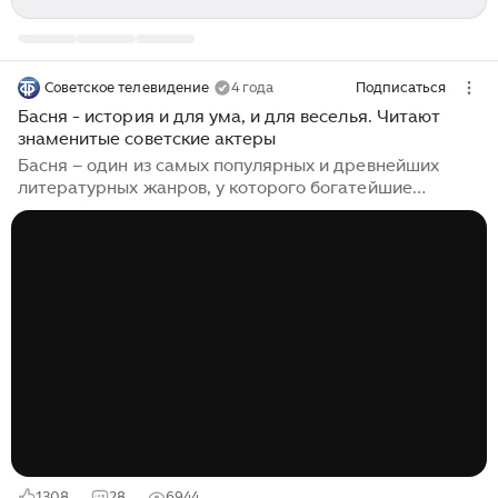
Советское телевидение
4 года
Подписаться
Басня - история и для ума, и для веселья. Читают
знаменитые советские актеры
Басня – один из самых популярных и древнейших
литературных жанров, у которого богатейшие
история и традиции, огромный потенциал и
доходчивый язык. Еще древнегреческий Эзоп писал
басни в прозе, за что и был нелюбим многими
лицемерами и ханжами. Школьники постигают
законы басни в младших классах, заучивая чУдные
стихи дедушки Крылова про Ворону и Лисицу,
Стрекозу и Муравья, Мартышку и очки и, конечно,
Слона и Моську. Именно Иван Андреевич стал самым
известным и признанным баснописцем русской
литературы...
1308
28
6944