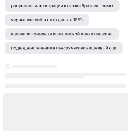
рапунцель иллюстрации к сказке братьев гримм
чернышевский н г что делать 1863
как звали гринева в капитанской дочке пушкина
подводное течение в пьесах чехова вишневый сад
что высмеивает салтыков щедрин в истории одного города краткий