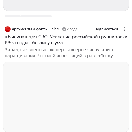
Аргументы и факты – aif.ru
2 года
Подписаться
«Былина» для СВО. Усиление российской группировки
РЭБ сводит Украину с ума
Западные военные эксперты всерьез испугались
наращивания Россией инвестиций в разработку
новейших средств радиоэлектронной борьбы. Многие
из них уже работают или проходят тестовые
испытания в зоне СВО. Даже по сухим сводкам
Минобороны РФ можно судить, что западные ракеты
типа Storm Shadow и SСALP, использующие сложную
электронную начинку, все чаще ликвидируются
российскими средствами ПВО и РЭБ. Страшные сны
НАТО становятся явью На рост инвестиций в развитие
российским оборонным комплексом электронных...