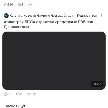
326
3
1
Кстати ... Новости Нижнего Новгорода
2 года
Подписаться
Атака трёх БПЛА отражена средствами РЭБ под
Дзержинском
01:20
39
2
2711
Также ищут