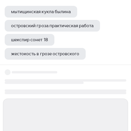
мытищинская кукла былина
островский гроза практическая работа
шекспир сонет 18
жестокость в грозе островского
история россии в былинах