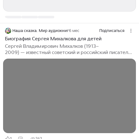
Наша сказка. Мир аудиокниг
6 мес
Подписаться
Биография Сергея Михалкова для детей
Сергей Владимирович Михалков (1913–
2009) — известный советский и российский писатель,
поэт, драматург и автор гимнов СССР и России. Его
произведения, особенно для детей, стали классикой и
до сих пор любимы многими поколениями...
1
242