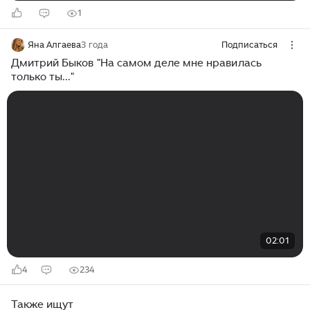
1
Яна Алгаева
3 года
Подписаться
Дмитрий Быков "На самом деле мне нравилась
только ты..."
02:01
4
234
Также ищут