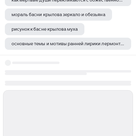
как мертвые души перекликаются с божественной комедией данте
мораль басни крылова зеркало и обезьяна
рисунок к басне крылова муха
основные темы и мотивы ранней лирики лермонтова
модель обложки сказки снеговик андерсен