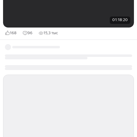
01:18:20
168
96
15,3 тыс