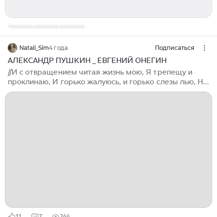
Natali_Sim
4 года
Подписаться
АЛЕКСАНДР ПУШКИН _ ЕВГЕНИЙ ОНЕГИН
//И с отвращением читая жизнь мою, Я трепещу и
проклинаю, И горько жалуюсь, и горько слезы лью, Но
строк печальных не смываю.(© АС Пушкин) //И жить
торопится и чувствовать спешит (® Князь
Вяземский).// Захотелось вернуться к истокам, к
началу. А что у нас там? У меня в начале было слово,
и слово это было Пушкин. Но Пушкин неохватный –
это море-океан. А меня сейчас влечёт Онегин.
Евгений Онегин, которого Пушкин придумал, создал,
нам представил и нам оставил. А может, и не совсем
придумал. Может, действительно Онегин был его
добрый приятель, родился на брегах Невы...
11
7
244