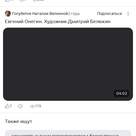
Голубятня Наталии Вялкиной
2 года
Подписаться
Евгений Онегин. Художник Дмитрий Белюкин
04:02
7
179
Также ищут