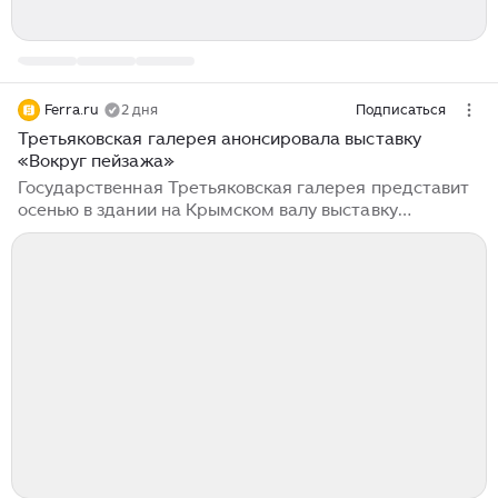
Ferra.ru
2 дня
Подписаться
Третьяковская галерея анонсировала выставку
«Вокруг пейзажа»
Государственная Третьяковская галерея представит
осенью в здании на Крымском валу выставку
пейзажной фотографии «Вокруг пейзажа».
Экспозиция объединит около 130 произведений более
30 авторов, охватывающих период с конца XIX века
до наших дней — от Евгения Вишнякова и Игоря
Грабаря до пикториализма Николая Андреева и
конструктивизма Александра Родченко. Помимо
работ из собрания галереи, зрители увидят
фотографии победителей конкурса мобильной
фотографии HUAWEI XMAGE — в том числе снимки,
сделанные на новую серию смартфонов HUAWEI Pura
90s...