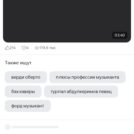
03:40
214
4
119,6 тыс
Также ищут
верди оберто
плюсы профессии музыканта
бах каверы
турпал абдулкеримов певец
форд музыкант