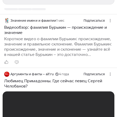
Значение имени и фамилии
1 мес
Подписаться
Видеообзор: фамилия Бурыкин — происхождение и
значение
Короткое видео о фамилии Бурыкин: происхождение,
значение и правильное склонение. Фамилия Бурыкин:
происхождение, значение и склонение — узнайте всё
в нашей статье Бурыкин – это достаточно
распространенная фамилия в России. Впрочем, не
все знают, откуда она произошла и что означает.
Источником названия Бурыкин является слово
Аргументы и факты – aif.ru
4 года
Подписаться
«бурый», что означает коричневый цвет. Именно этот
оттенок имеют земли, на которых проживали предки
Любимец Примадонны. Где сейчас певец Сергей
людей с этой фамилией. Подробнее на странице:
Челобанов?
https://prime-name...