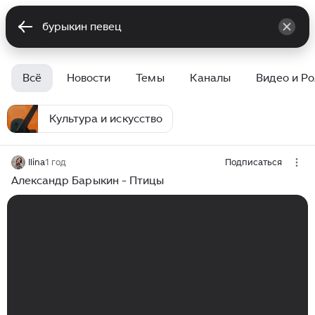
Всё
Новости
Темы
Каналы
Видео и Р
Культура и искусство
Ilina
1 год
Подписаться
Александр Барыкин - Птицы