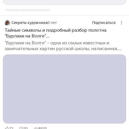
Секреты художника
6 лет
Подписаться
Тайные символы и подробный разбор полотна
"Бурлаки на Волге"...
"Бурлаки на Волге" - одна из самых известных и
замечательных картин русской школы, написанная,
выдающимся художником, Ильей Репиным с 1870 по
1873 года. Многим из нас, картина знакома еще со
школы, вспомните свои учебники, бурлаки буквально
заполонили школьную литературу. Но мало кто
понимал смысл работы и знал её маленькие
секретики. Поэтому предлагаю провести подробный,
детальный разбор данного полотна, а так же немного
углубиться в историю работы бурлаков... Слово
"бурлаки" ассоциируется у современного россиянина
с изнеможенными оборванцами, которые упорно
тянут баржу по реке...
72
10
8533