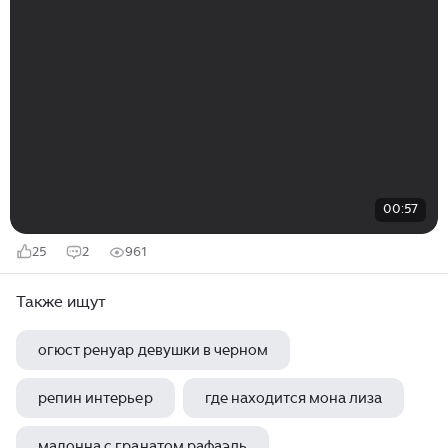
00:57
25
2
961
Также ищут
огюст ренуар девушки в черном
репин интерьер
где находится мона лиза
мадонна с гранатом рафаэль