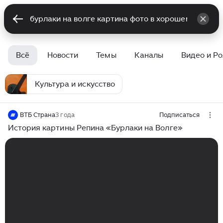
Всё
Новости
Темы
Каналы
Видео и Р
Культура и искусство
ВТБ Страна
3 года
Подписаться
История картины Репина «Бурлаки на Волге»