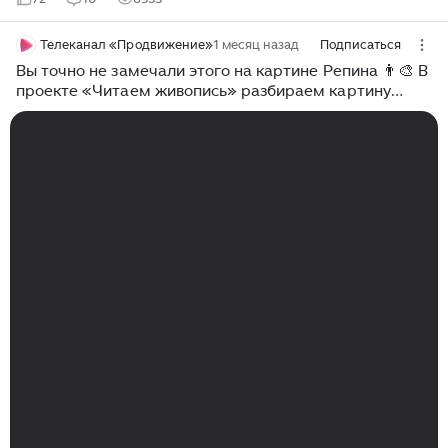
Телеканал «Продвижение»
1 месяц назад
Подписаться
Вы точно не замечали этого на картине Репина 👨‍🎨 В
проекте «Читаем живопись» разбираем картину
«Бурлаки на Волге» и показываем её с неожиданной
стороны.