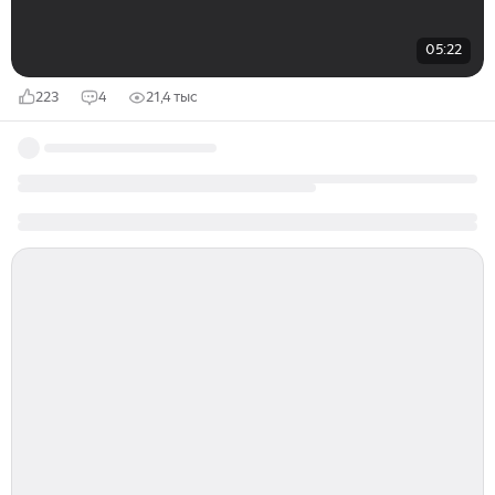
05:22
223
4
21,4 тыс