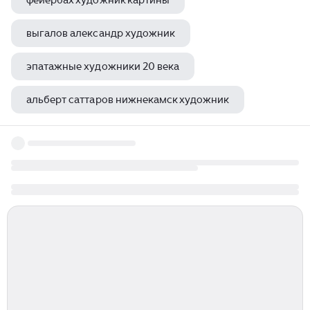
фейербах художник картины
выгалов александр художник
эпатажные художники 20 века
альберт саттаров нижнекамск художник
дина руссо художник