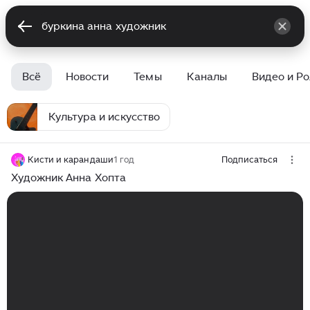
Всё
Новости
Темы
Каналы
Видео и Р
Культура и искусство
Кисти и карандаши
1 год
Подписаться
Художник Анна Хопта