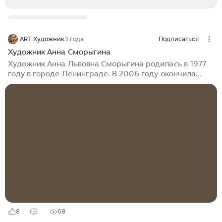
ART Художник
3 года
Подписаться
Художник Анна Сморыгина
Художник Анна Львовна Сморыгина родилась в 1977
году в городе Ленинграде. В 2006 году окончила
художественно-графический факультет Российского
государственного педагогического университета
имени Герцена (г. Санкт-Петербург)...
8
68