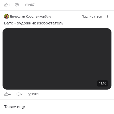
1
467
Вячеслав Короленков
5 лет
Подписаться
Бато - художник изобретатель
11:16
47
2
1981
Также ищут