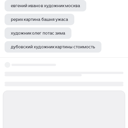
евгений иванов художник москва
рерих картина башня ужаса
художник олег потас зима
дубовский художник картины стоимость
гудиашвили в д художник