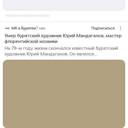
МК в Бурятии
7 мес
Подписаться
Умер бурятский художник Юрий Мандаганов, мастер
флорентийской мозаики
На 79-м году жизни скончался известный бурятский
художник Юрий Мандаганов. Он являлся
единственным в республике и одним из немногих в
Сибири мастеров, работавшим в технике
флорентийской мозаики. Юрий Мандаганов —
заслуженный художник России, народный художник
Бурятии. Он также работал в области графики,
скульптуры и инсталляции. Международное
признание ему принесла авторская интерпретация
природного камня как художественного материала.
Действительным членом Российской Академии
художеств он стал буквально в сентябре 2025 года...