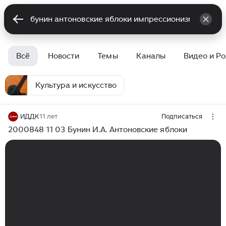
Всё
Новости
Темы
Каналы
Видео и Р
Культура и искусство
ИДДК
11 лет
Подписаться
2000848 11 03 Бунин И.А. Антоновские яблоки