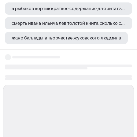
а рыбаков кортик краткое содержание для читательского дневника
смерть ивана ильича лев толстой книга сколько страниц
жанр баллады в творчестве жуковского людмила
убийство роджера экройда агата кристи книга книги агаты кристи