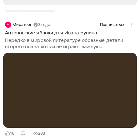
Мираторг
3 года
Подписаться
Антоновские яблоки для Ивана Бунина
Нередко в мировой литературе образные детали
второго плана хоть и не играют важную
композиционную роль, зато помогают ближе понять
дух времени, привычки героев, а иногда и самих
авторов. Сегодня мы поговорим о вкусовых
пристрастиях писателя, поэта и переводчика, Ивана
Алексеевича Бунина, у которого сегодня день
рождения. Он подражал своему кумиру, А. С. Пушкину
и даже приходился ему дальним родственником. Он
дружил с Максимом Горьким и А. И. Куприным, а
направил его по творческому пути А. П. Чехов...
16
283