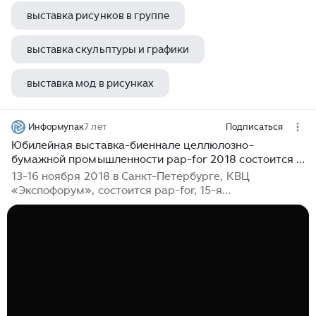
выставка рисунков в группе
выставка скульптуры и графики
выставка мод в рисунках
выставка собак в арсеньеве
Информупак
7 лет
Подписаться
Юбилейная выставка-биеннале целлюлозно-
бумажной промышленности pap-for 2018 состоится в
Санкт-Петербурге
13-16 ноября 2018 в Санкт-Петербурге, КВЦ
«Экспофорум», состоится pap-for, 15-я
международная выставка и форум целлюлозно-
бумажной, лесной, перерабатывающей, упаковочной
промышленности и отрасли санитарно-
гигиенических...