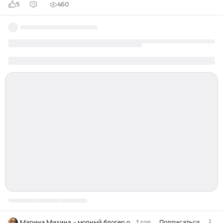
5
460
Марина Михина - модный блогер о стиле без комплексов и табу!
1 год
Подписаться