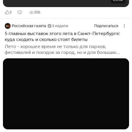
3
356
Российская газета
3 недели
Подписаться
5 главных выставок этого лета в Санкт-Петербурге:
куда сходить и сколько стоят билеты
Лето - хорошее время не только для парков,
фестивалей и поездок за город, но и для больших
музейных маршрутов. Представленные
петербургские выставки будут работать все лето. И
все они будут интересны весьма широкой аудитории.
Каждая из этих выставок интересна по-своему, но
очевидна и общая тенденция: интерес к незаурядной
биографии со всеми ее перипетиями. Это могут быть
судьбы первой российской императрицы, великих
живописцев XIX века или кумира-музыканта конца
советской эпохи. За всеми этими экспозициями
улавливается интерес к человеку - герою своего
времени...