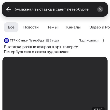
Всё
Новости
Темы
Каналы
Видео и Р
ГТРК Санкт-Петербург
2 года
Подписаться
Выставка разных жанров в арт-галерее
Петербургского союза художников
03:40