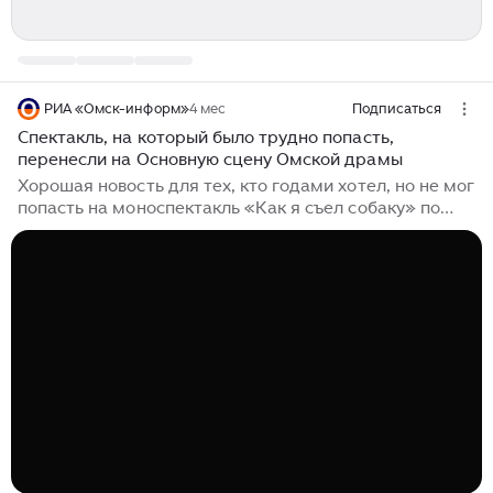
РИА «Омск-информ»
4 мес
Подписаться
Спектакль, на который было трудно попасть,
перенесли на Основную сцену Омской драмы
Хорошая новость для тех, кто годами хотел, но не мог
попасть на моноспектакль «Как я съел собаку» по
пьесе Евгения Гришковца в исполнении Степана
Дворянкина! Популярная постановка заслуженного
артиста России Николая Константинова несколько
лет идет на Камерной сцене имени Татьяны
Ожиговой, и билеты раскупаются мгновенно.
Юбилейный, 75-й показ «Как я съел собаку» впервые
пройдет на Основной сцене Омской драмы 29 марта
в 13 часов. Пьеса Евгения Гришковца «Как я съел
собаку» – это «универсальная история взросления
человека», наполненная опытом моряка,
пережившего службу на Тихоокеанском флоте...