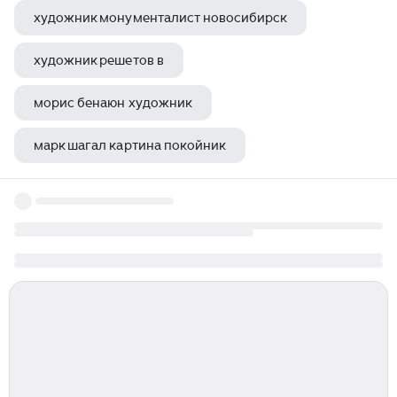
художник монументалист новосибирск
художник решетов в
морис бенаюн художник
марк шагал картина покойник
павсон художник греция