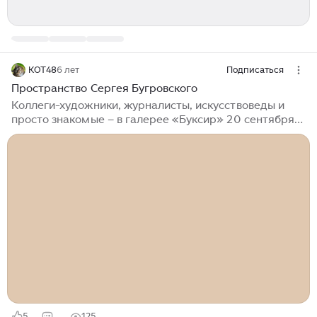
КОТ48
6 лет
Подписаться
Пространство Сергея Бугровского
Коллеги-художники, журналисты, искусствоведы и
просто знакомые – в галерее «Буксир» 20 сентября
не было случайных и посторонних. В день, когда
родился Сергей Бугровский (20.09.1962 – 13.04.2017),
собрались люди, ценившие этого очень
неоднозначного, нестандартного для Липецка, но
очень интересного живописца. И было много цветов –
получилось логичное созвучие выставки
«Пространство для цветка» как пространство жизни
Сергея Бугровского, которую он трепетно любил и
так болезненно остро изображал на своих картинах...
5
125