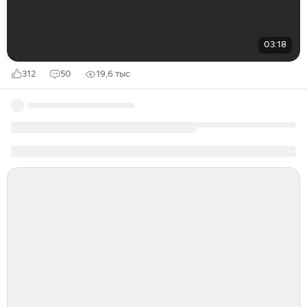
03:18
312
50
19,6 тыс