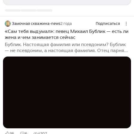
Замочная скважина-news
2 года
Подписаться
«Сам тебя выдумал»: певец Михаил Бублик — есть ли
жена и чем занимается сейчас
Бублик. Настоящая фамилия или псевдоним? Бублик
— не псевдоним, а настоящая фамилия. Отец парня
работал слесарем на металлургическом комбинате,
мама — медицинской сестрой. У Михаила есть
старший брат Алексей и две младших сестры — Юлия
и Светлана. Большая семья жила вместе с бабушкой и
дедушкой. Дед - фронтовик, прошедший Великую
Отечественную. В квартире часто пели. Обычно это
были народные песни. Почему так и не стал доктором
Музыкой будущий певец увлёкся в старших классах
школы — стал вокалистом в группе, которую собрали
его друзья...
36
6
4207