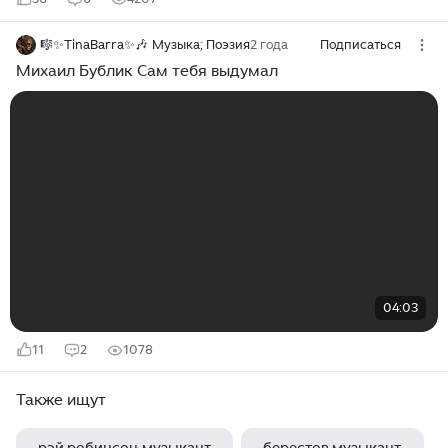
🎼✨TinaBarra✨🎶 Музыка; Поэзия
2 года
Подписаться
Михаил Бублик Сам тебя выдумал
04:03
11
2
1078
Также ищут