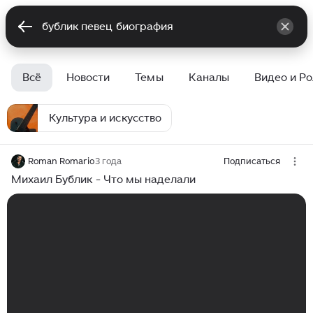
Всё
Новости
Темы
Каналы
Видео и Р
Культура и искусство
Roman Romario
3 года
Подписаться
Михаил Бублик - Что мы наделали