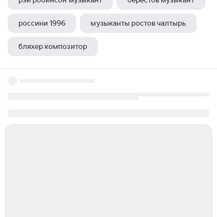
рэй робинсон музыкант
берестов музыкант
россини 1996
музыканты ростов чалтырь
бляхер композитор