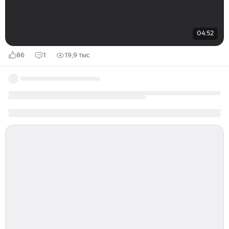
04:52
86
1
19,9 тыс