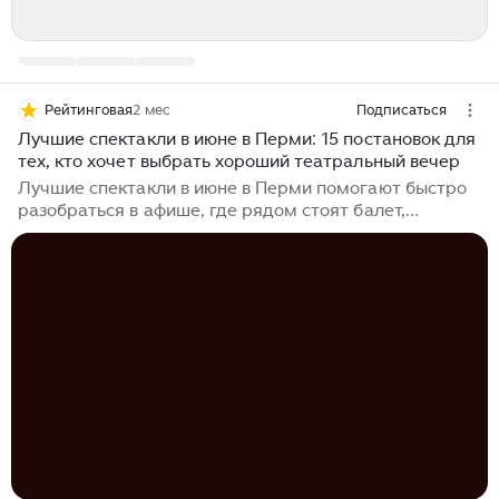
Рейтинговая
2 мес
Подписаться
Лучшие спектакли в июне в Перми: 15 постановок для
тех, кто хочет выбрать хороший театральный вечер
Лучшие спектакли в июне в Перми помогают быстро
разобраться в афише, где рядом стоят балет,
камерная драма, комедия, иммерсивный формат и
спектакли небольших площадок с очень живой
зрительской атмосферой. В начале лета особенно не
хочется тратить вечер на случайный выбор: если
идти в театр, то туда, где совпадут настроение,
площадка, цена и ожидания. Мы отобрали
постановки под разные планы: для красивого выхода,
спокойного разговора, свидания, семейного вечера и
компании, которая хочет смеяться, а не спорить о
режиссерской концепции до полуночи...