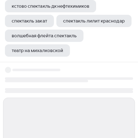
кстово спектакль дк нефтехимиков
спектакль закат
спектакль лилит краснодар
волшебная флейта спектакль
театр на михалковской