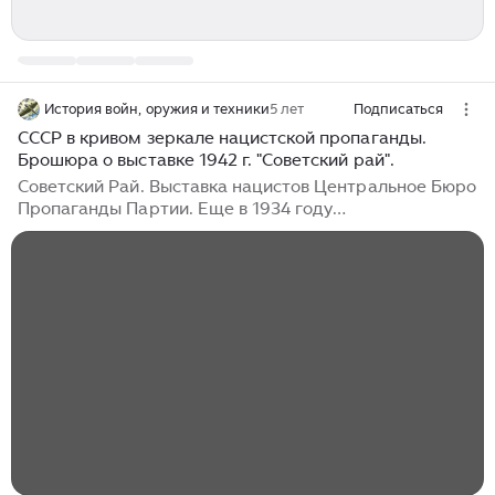
История войн, оружия и техники
5 лет
Подписаться
СССР в кривом зеркале нацистской пропаганды.
Брошюра о выставке 1942 г. "Советский рай".
Советский Рай. Выставка нацистов Центральное Бюро
Пропаганды Партии. Еще в 1934 году
Рейхспропагандалейтунг НСДАП организовал
выставку из имеющегося письменного и визуального
материала. Его цель состояла в том, чтобы
информировать немецкий народ об ужасных условиях
в Советском Союзе...