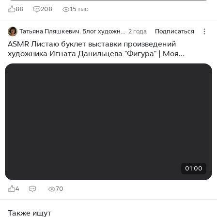
88
208
15 тыс
Татьяна Пляшкевич. Блог художника
2 года
Подписаться
ASMR Листаю буклет выставки произведений
художника Игната Данильцева "Фигура" | Моя
коллекция
01:00
4
70
Также ищут