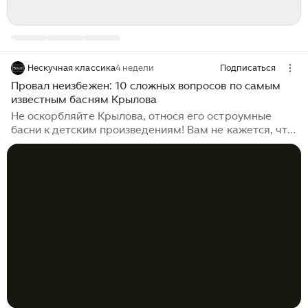
Нескучная классика
4 недели
Подписаться
Провал неизбежен: 10 сложных вопросов по самым
известным басням Крылова
Не оскорбляйте Крылова, относя его остроумные
басни к детским произведениям! Вам не кажется, что
деление произведений на «детские» и «взрослые»
часто происходит по одному простому принципу:
если герои произведения животные или дети, значит
произведение будет детским? Однако басни Крылова,
несмотря на то, что их героями являются животные,
относить к детским произведениям не стоит. С
помощью животных Иван Андреевич высмеивает
пороки общества: лицемерие, глупость, жадность,
взяточничество, чинопочитание, властолюбие и
другие...