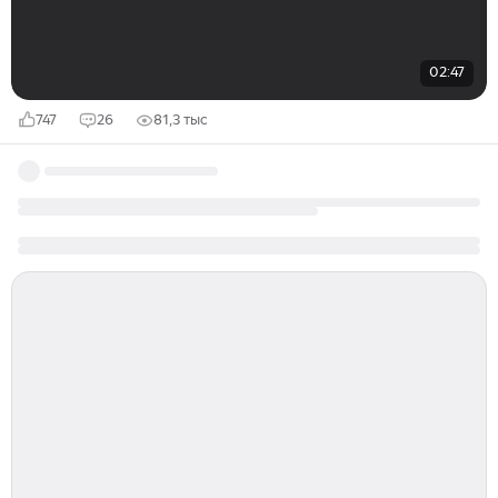
02:47
747
26
81,3 тыс