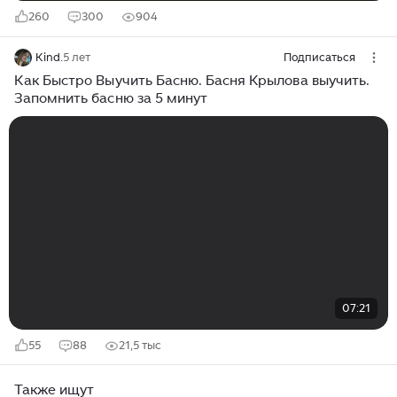
260
300
904
Kind.
5 лет
Подписаться
Как Быстро Выучить Басню. Басня Крылова выучить.
Запомнить басню за 5 минут
07:21
55
88
21,5 тыс
Также ищут