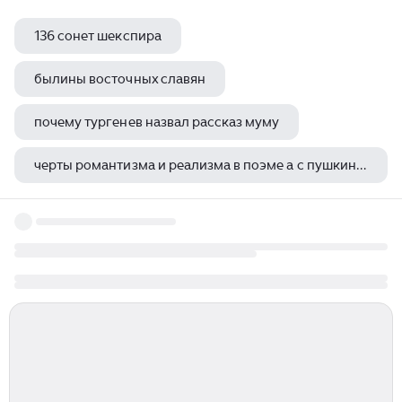
136 сонет шекспира
былины восточных славян
почему тургенев назвал рассказ муму
черты романтизма и реализма в поэме а с пушкина цыганы
в рассказе хамелеон что высмеивает чехов