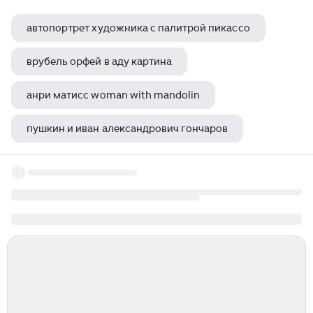
автопортрет художника с палитрой пикассо
врубель орфей в аду картина
анри матисс woman with mandolin
пушкин и иван александрович гончаров
игорь грабарь русские художники собрание иллюстрированных монографий