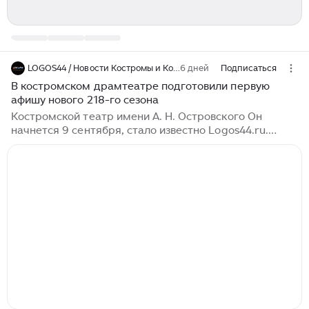
LOGOS44 / Новости Костромы и Костромской области
6 дней
Подписаться
В костромском драмтеатре подготовили первую
афишу нового 218-го сезона
Костромской театр имени А. Н. Островского Он
начнется 9 сентября, стало известно Logos44.ru.
Новый 218-й сезон в драмтеатре Островского
начнется 9 сентября. Зрителей ждут интересные
премьеры и прощальные показы спектаклей. Сезон
откроется постановкой «Бешеные деньги» по пьесе
Островского. Также в сентябре зрителей ждут
спектакли «Жди меня», «Двенадцадь стульев»,
«Плоды просвещения», «Собака на сене», «Своя
семья, или замужняя невеста», «Без вины...