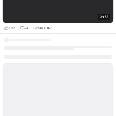
04:53
3747
44
540,4 тыс