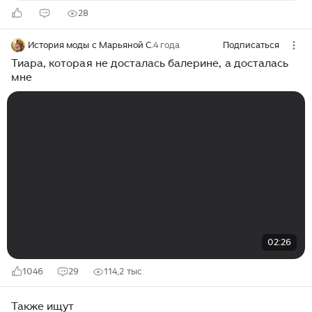
28
История моды с Марьяной С.
4 года
Подписаться
Тиара, которая не досталась балерине, а досталась
мне
02:26
1046
29
114,2 тыс
Также ищут