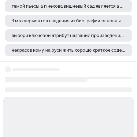
темой пьесы а п чехова вишневый сад является а судьба россии ее будущее
3 м ю лермонтов сведения из биографии основные мотивы лирики мотивы одиночества поэт и общество
выбери ключевой атрибут название произведения мертвые души автор гоголь век 19
некрасов кому на руси жить хорошо краткое содержание по главам брифли
отверженные виктор гюго книга