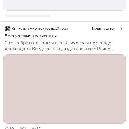
Книжный мир искусства.
3 года
Подписаться
Бременские музыканты
Сказка братьев Гримм в классическом переводе
Александра Введенского , издательство «Речь»
Санкт-Петербург - Москва, 2017 год.
Проиллюстрировал книгу Игорь Олейников -
художник-иллюстратор и художник-постановщик
анимационного кино. Родился Игорь Олейников в
городе Люберцы. Начал рисовать с раннего детства
.После окончания школы подавал документы в
Московский полиграфический институт ,но не
поступил и пошел в Московский институт химического
машиностроения . В 1979 году был принят на
киностудию «Союзмультфильм» как ассистент
художника- постановщика в группу фильма «Тайна
третьей планеты»...
20
1
82