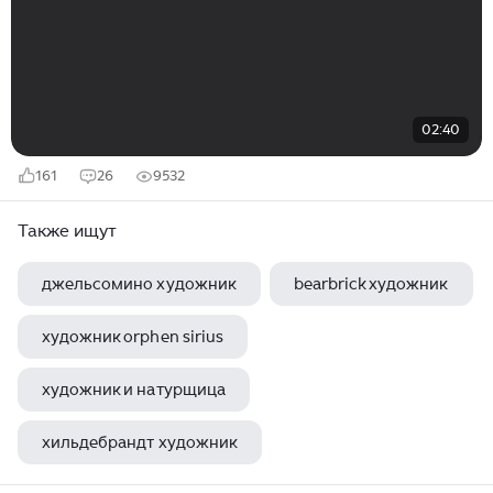
02:40
161
26
9532
Также ищут
джельсомино художник
bearbrick художник
художник orphen sirius
художник и натурщица
хильдебрандт художник