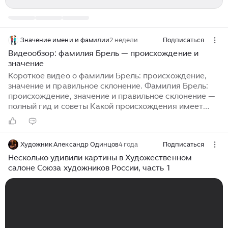
Значение имени и фамилии
2 недели
Подписаться
Видеообзор: фамилия Брель — происхождение и
значение
Короткое видео о фамилии Брель: происхождение,
значение и правильное склонение. Фамилия Брель:
происхождение, значение и правильное склонение —
полный гид и советы Какой происхождения имеет
фамилия Брель? Как правильно ее склонять в разных
падежах и числах? Что означает это фамилия и какие
ассоциации она вызывает? Эта фамилия достаточно
Художник Александр Одинцов
4 года
Подписаться
распространена во Франции и других франкоязычных
странах. Также ее можно встретить в русском языке,
Несколько удивили картины в Художественном
где она часто пишется как «Брел» или «Брель»...
салоне Союза художников России, часть 1