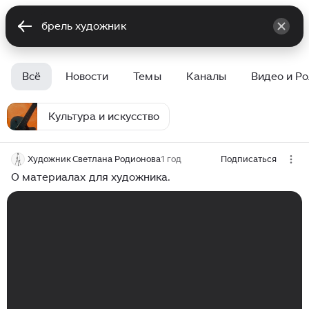
Всё
Новости
Темы
Каналы
Видео и Р
Культура и искусство
Художник Светлана Родионова
1 год
Подписаться
О материалах для художника.