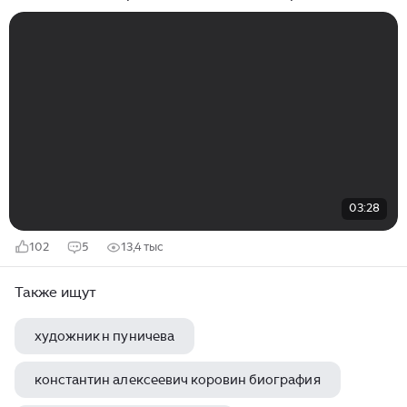
реальность. Настолько зрелищно и красиво!
03:28
102
5
13,4 тыс
Также ищут
художник н пуничева
константин алексеевич коровин биография