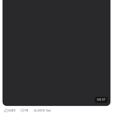
06:57
4283
78
247,9 тыс