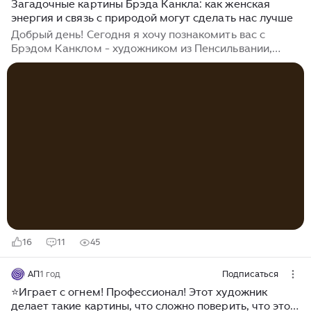
Загадочные картины Брэда Канкла: как женская
энергия и связь с природой могут сделать нас лучше
Добрый день! Сегодня я хочу познакомить вас с
Брэдом Канклом - художником из Пенсильвании,
работы которого точно не оставят вас
равнодушными. «Я рисую, чтобы соприкоснуться с
той частью человеческого существа, которая
прекрасна и немного темна, открыта своей правде и
всегда меняется — той частью человеческого
существа, которая кажется романтичной, но
ощущается очень реальной». !!! Все работы Брэда
Канкла расположены в хронологической
последовательности, а каждая галерея работ -
отдельный год творчества...
16
11
45
АП
1 год
Подписаться
⭐Играет с огнем! Профессионал! Этот художник
делает такие картины, что сложно поверить, что это