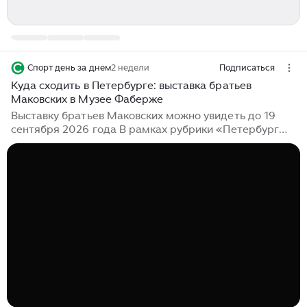
Спорт день за днем
2 недели
Подписаться
Куда сходить в Петербурге: выставка братьев
Маковских в Музее Фаберже
Выставку братьев Маковских можно увидеть до 19
сентября 2026 года В рамках рубрики «Петербург
для всех» рассказываем про выставку «Константин и
Владимир Маковские. Любовь земная и любовь
небесная» в Музее Фаберже. Это экспозиция будет
одинаково интересна как петербуржцам, так и
гостям Северной столицы. Даже если кажется, что
русскую живопись XIX века вы уже хорошо знаете.
Главная идея выставки – показать не просто
творчество двух известных художников, а настоящий
диалог двух родных братьев. Константин...