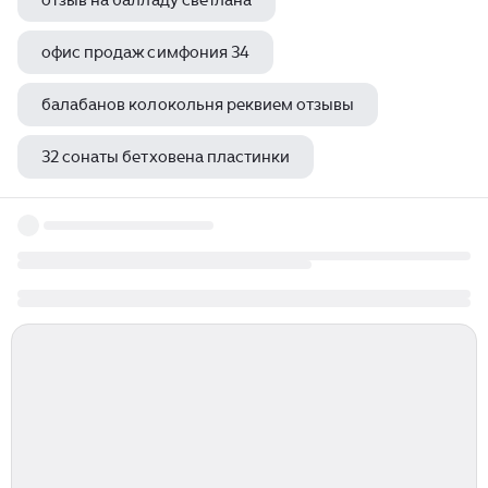
отзыв на балладу светлана
офис продаж симфония 34
балабанов колокольня реквием отзывы
32 сонаты бетховена пластинки
крупный жанр творчества шопена