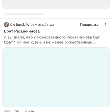
Old Russia With Masha
2 года
Подписаться
Брат Рахманинова
А вы знали, что у божественного Рахманинова был
брат? Точнее кузен, и не менее божественный.
Александр Ильич Зилоти, один из самых известных
пианистов начала 20 века, ученик Чайковского и
Листа. К образованию двоюродного брата он тоже
приложил руку, будучи его преподавателем в
Московской консерватории. В 1917, когда Зилоти был
руководителем Мариинского театра, не поддержал
советскую власть, а вместе с ним и вся труппа, из-за
такого открытого противостояния Луначарский
отправил его в Кресты. Чудом он остался жив и
перебрался в Нью-Йорк...
2
149