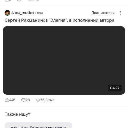
Анна_music
4 года
Подписаться
Сергей Рахманинов "Элегия", в исполнении автора
04:27
446
28
56,3 тыс
Также ищут