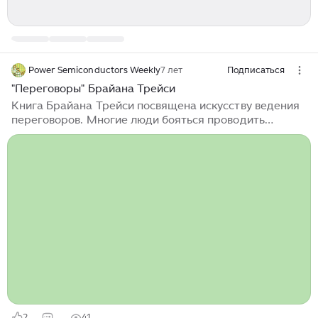
Power Semiconductors Weekly
7 лет
Подписаться
"Переговоры" Брайана Трейси
Книга Брайана Трейси посвящена искусству ведения
переговоров. Многие люди бояться проводить
переговоры, так как подсознательно не хотят
услышать отказ, автор советуют не воспринимать это
на свой счет, партнер говорит «нет» не вам лично, а
условиям, которые вы ему предлагаете. Книга
предназначена для людей, которые готовы учиться
вести переговоры, автор дает много полезных
советов и приводит различные примеры из своей
практической деятельности. В начале книги Брайан
Трейси приводит свою классификацию переговоров,
разделяя их на два типа: 1...
2
41