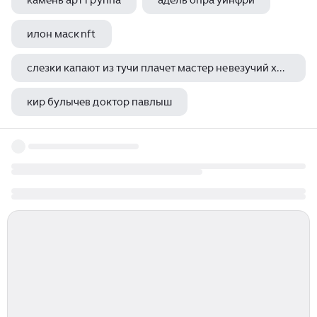
камень арт группа
адель опра уинфри
илон маск nft
слезки капают из тучи плачет мастер невезучий хмурой осени художник хлюпает по лужам
кир булычев доктор павлыш