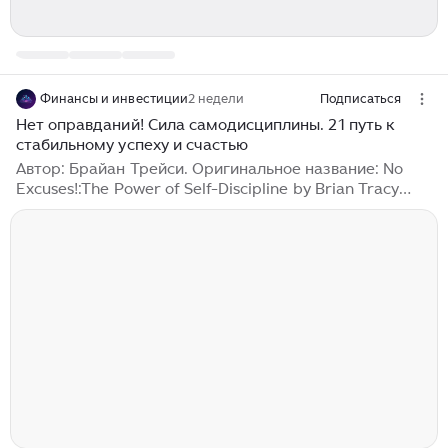
Финансы и инвестиции
2 недели
Подписаться
Нет оправданий! Сила самодисциплины. 21 путь к
стабильному успеху и счастью
Автор: Брайан Трейси. Оригинальное название: No
Excuses!:The Power of Self-Discipline by Brian Tracy
Брайан Трейси – всемирно известный специалист в
области профессионального развития, спикер,
консультант, преподаватель, коуч, председатель
собственной консалтинговой компании и президент
трех компаний. Он разработал более 300 обучающих
аудио- и видеопрограмм, включая всемирный
бестселлер «Психология достижений»,
переведенный более чем на 20 языков мира. Как
консультант он работал с более чем 1000
компаниями, включая крупнейшие корпорации...