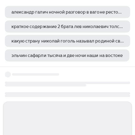
александр галич ночной разговор в вагоне ресторане
краткое содержание 2 брата лев николаевич толстой
какую страну николай гоголь называл родиной своей души
эльчин сафарли тысяча и две ночи наши на востоке
вожди комсомола 100 лет влксм в биографиях лидеров леонид млечин книга