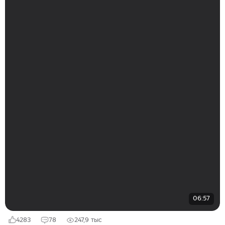
06:57
4283
78
247,9 тыс