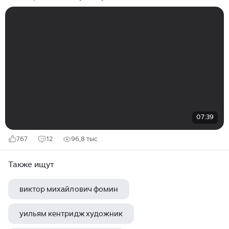
07:39
767
12
96,8 тыс
Также ищут
виктор михайлович фомин
уильям кентридж художник