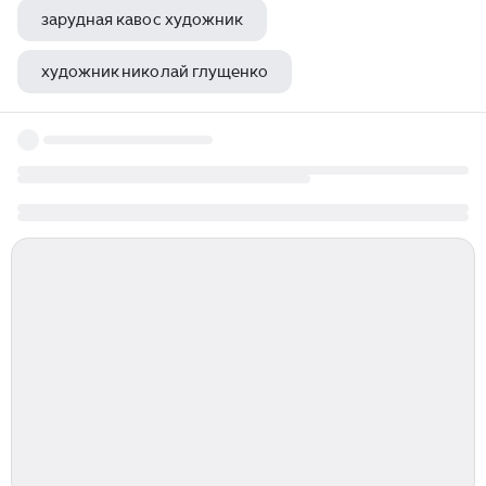
зарудная кавос художник
художник николай глущенко
ольга морозова художник