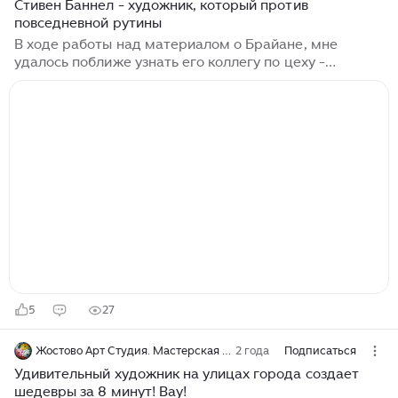
Стивен Баннел - художник, который против
повседневной рутины
В ходе работы над материалом о Брайане, мне
удалось поближе узнать его коллегу по цеху -
Стивена Баннела. Кисти Брайана - одни из самых
полезных и надежных инструментов, которые может
иметь цифровой иллюстратор, использующий студию
манги. - Стивен Баннелл (Cryface Design) И
действительно, их работы довольно похожи. (С)
Источник Родом из Джексонвилля, Флорида, Cryface
с раннего возраста находился под влиянием
комиксов, мультфильмов, слэшеров, хэви-метала и
необходимости избежать повседневной рутины, в
которой оказывается большинство людей...
5
27
Жостово Арт Студия. Мастерская Гончаровых
2 года
Подписаться
Удивительный художник на улицах города создает
шедевры за 8 минут! Вау!