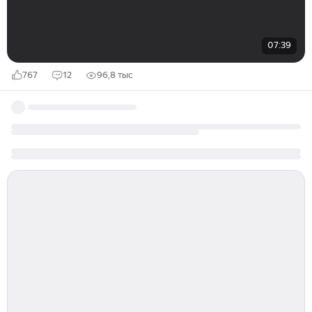
07:39
767
12
96,8 тыс