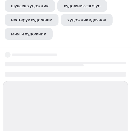
шуваев художник
художник carolyn
нестерук художник
художник адеянов
мияги художник