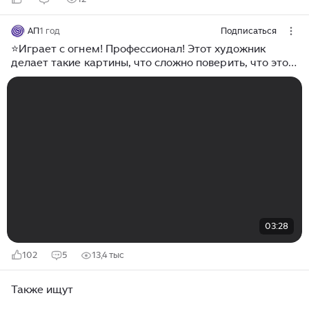
АП
1 год
Подписаться
⭐Играет с огнем! Профессионал! Этот художник
делает такие картины, что сложно поверить, что это
реальность. Настолько зрелищно и красиво!
03:28
102
5
13,4 тыс
Также ищут