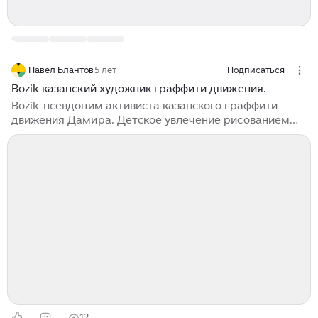
Павел Блантов
5 лет
Подписаться
Bozik казанский художник граффити движения.
Bozik-псевдоним активиста казанского граффити
движения Дамира. Детское увлечение рисованием
различными техниками превратило творчество в
смысл жизни. Художник-пуантилист развивает
технику рисования точками различных форм с
использованием контрастных цветов. Необычное и
интересное направление живописи позволяет
художнику граффити создавать динамичные узоры с
эффектом вибрирующего воздуха. Рисует на стенах,
холстах, создает цифровые
иллюстрации. Параллельно занимается брендингом,
леттерингом, авторской живописью и
художественным оформлением...
12