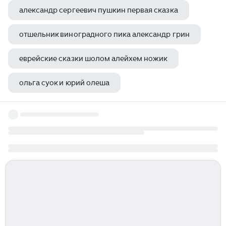
александр сергеевич пушкин первая сказка
отшельник виноградного пика александр грин
еврейские сказки шолом алейхем ножик
ольга суок и юрий олеша
михаил веллер рассказы краткое содержание