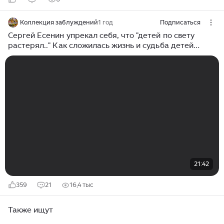
Коллекция заблуждений
1 год
Подписаться
Сергей Есенин упрекал себя, что "детей по свету
растерял.." Как сложилась жизнь и судьба детей
поэта
21:42
359
21
16,4 тыс
Также ищут