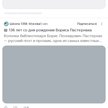
Школа 1358. Москва
5 мес
Подписаться
📖 136 лет со дня рождения Бориса Пастернака
Колонка библиотекаря Борис Леонидович Пастернак
— русский поэт и прозаик, одна из самых известных
литературных личностей первых советских
десятилетий, переводчик. Один из крупнейших
русских поэтов XX века. Первые стихи опубликовал в
23 года. Интересные факты: 🧩 Борис Пастернак
родился в творческой семье – отец его был
художником. Борис в детстве тоже рисовал, но
особенно увлекался музыкой – прекрасно играл на
рояле, ему прочили карьеру блестящего музыканта.
Но поэзия взяла верх над музыкой. 🧩 В...
6