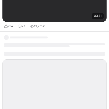
03:31
234
27
13,2 тыс