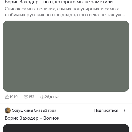
Борис Заходер - поэт, которого мы не заметили
Список самых великих, самых популярных и самых
любимых русских поэтов двадцатого века не так уж
велик – Барто, Чуковский, Маршак… Вот их стихи
действительно наизусть знает, и всей своей обширной
душой любит каждый образованный или даже
малообразованный гражданин. Борис Заходер – из
того же ряда. Кто из нас не восхищался его строками,
и неважно, писались ли они в переводческом («Если я
чешу в затылке – не беда!»), или в собственном
обличье («Плачет киска в коридоре, у нее большое
горе…»). Обличий, кстати, у Заходера было более чем
достаточно...
1919
153
26,4 тыс
Совушкины Сказы
2 года
Подписаться
Борис Заходер - Волчок