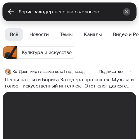
Всё
Новости
Темы
Каналы
Видео и Р
Культура и искусство
КотДзен мир глазами кота
1 год назад
Подписаться
Песня на стихи Бориса Заходера про кошек. Музыка и
голос - искусственный интеллект. Этот слог дался ему
непросто #песнипрокотиков