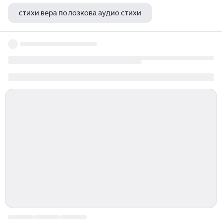
стихи вера полозкова аудио стихи
булат окуджава капли датского короля книга