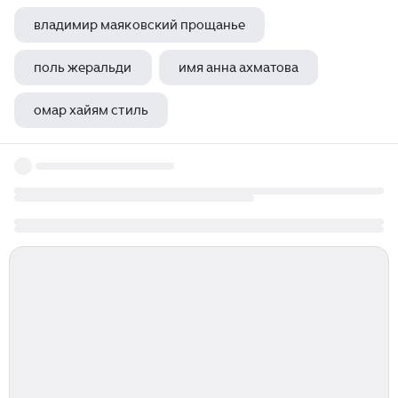
владимир маяковский прощанье
поль жеральди
имя анна ахматова
омар хайям стиль