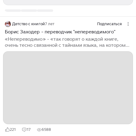
Детство с книгой
7 лет
Подписаться
Борис Заходер - переводчик "непереводимого"
«Непереводимо» - «так говорят о каждой книге,
очень тесно связанной с тайнами языка, на котором
она написана. А потом приходит переводчик – не
любой, не случайный, а тот самый, долгожданный, - и
книга оживает на другом языке, и становится
достоянием уже и другой литературы, и начинает
казаться, что и с этого языка она непереводима
тоже». Это слова литературоведа, литературного
критика Степана Рассадина. Тот самый,
долгожданный переводчик – это Борис Заходер,
благодаря которому у читателей состоялось...
221
17
6588