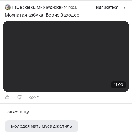
Наша сказка. Мир аудиокниг
4 года
Подписаться
Мохнатая азбука. Борис Заходер.
11:09
5
521
Также ищут
молодая мать муса джалиль