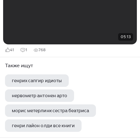
05:13
41
1
768
Также ищут
генрих сапгир идиоты
нервометр антонен арто
морис метерлинк сестра беатриса
генри лайон олди все книги