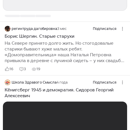
регинтруда дагобировна
3 мес
Подписаться
Борис Шергин. Старые старухи
На Севере принято долго жить. Но стогодовалые
старики бывают хуже малых ребят.
«Домоправительница» наша Наталья Петровна
привыкла в деревне с лучиной сидеть – у них свадьбы
при лучинах рядят, керосиновой лампой
16
3
19
пренебрегала. Откопала в чулане древний светец,
сидит – прядет или шьет у лучины. – То ли дело
Школа Здравого Смысла
4 года
Подписаться
соснова лучинушка! Сядешь около – светло и рукам
тепло. И хитрости никакой нету. Нащепал хоть воз – и
Кёнигсберг 1945 и демократия. Сидоров Георгий
живи без заботы. Лес везде есть… А керосин – вонища
Алексеевич
от него, карману изъян, на стекла расход; лампу от
ребят храни… Люблю свет, который сама сделала.
Сама с сеновала к коровам идет – лучина в зубах
пластает, сено в охапке...