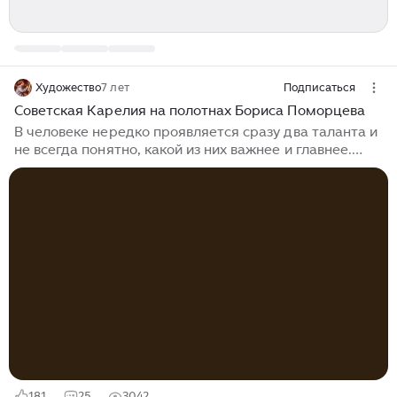
Художество
7 лет
Подписаться
Советская Карелия на полотнах Бориса Поморцева
В человеке нередко проявляется сразу два таланта и
не всегда понятно, какой из них важнее и главнее.
Борис Поморцев получил два образования: в 1952
году окончил Иркутское художественное училище, а в
1954 году Иркутское военное авиационно-
техническое училище...
181
25
3042