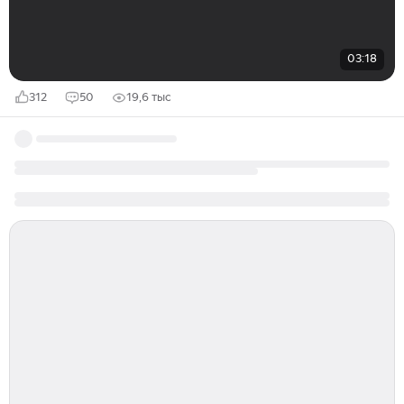
03:18
312
50
19,6 тыс