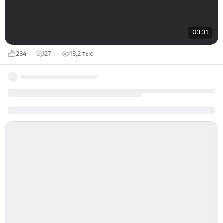
03:31
234
27
13,2 тыс