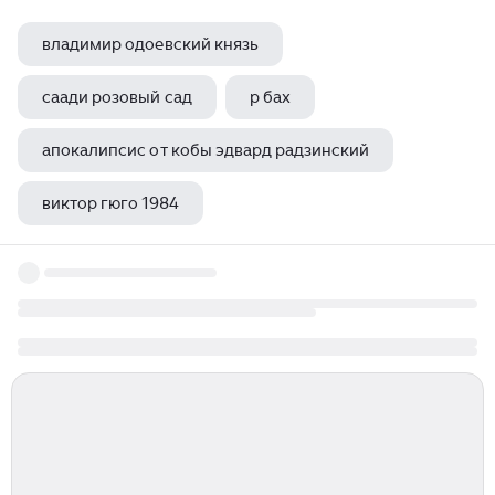
владимир одоевский князь
саади розовый сад
р бах
апокалипсис от кобы эдвард радзинский
виктор гюго 1984