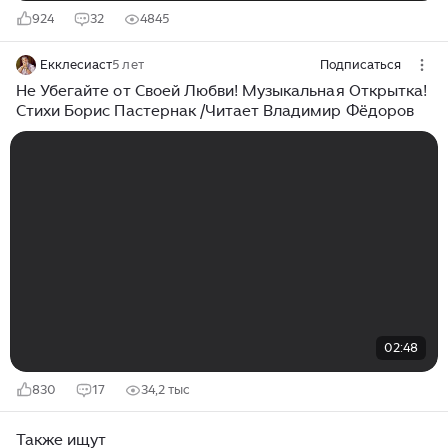
924
32
4845
Екклесиаст
5 лет
Подписаться
Не Убегайте от Своей Любви! Музыкальная Открытка!
Стихи Борис Пастернак /Читает Владимир Фёдоров
02:48
830
17
34,2 тыс
Также ищут