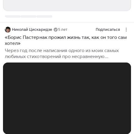
Николай Цискаридзе
5 лет
Подписаться
«Борис Пастернак прожил жизнь так, как он того сам
хотел»
Через год после написания одного из моих самых
любимых стихотворений про несравненную
Анастасию Зуеву, Борис Пастернак стал вторым
российским писателем из России, удостоенным
Нобелевской премии по литературе...