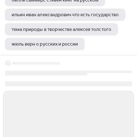
билли саммерс стивен кинг на русском
ильин иван александрович что есть государство
тема природы в творчестве алексея толстого
жюль верн о русских и россии
не прощаюсь александр клюквин борис акунин