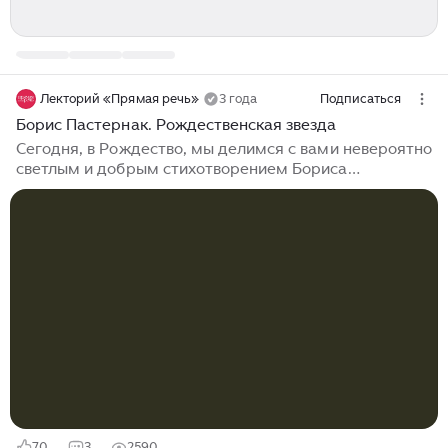
Лекторий «Прямая речь»
3 года
Подписаться
Борис Пастернак. Рождественская звезда
Сегодня, в Рождество, мы делимся с вами невероятно
светлым и добрым стихотворением Бориса
Пастернака «Рождественская звезда». Наш
постоянный лектор, писатель и поэт Дмитрий Быков*
относит его к числу любимых. *НАСТОЯЩИЙ
МАТЕРИАЛ (ИНФОРМАЦИЯ) ПРОИЗВЕДЕН,
РАСПРОСТРАНЕН И (ИЛИ) НАПРАВЛЕН
ИНОСТРАННЫМ АГЕНТОМ БЫКОВЫМ ДМИТРИЕМ
ЛЬВОВИЧЕМ, ЛИБО КАСАЕТСЯ ДЕЯТЕЛЬНОСТИ
ИНОСТРАННОГО АГЕНТА БЫКОВА ДМИТРИЯ
ЛЬВОВИЧА, СОДЕРЖАЩЕГОСЯ В РЕЕСТРЕ
ИНОСТРАННЫХ СРЕДСТВ МАССОВОЙ
ИНФОРМАЦИИ, ВЫПОЛНЯЮЩИХ ФУНКЦИИ
ИНОСТРАННОГО АГЕНТА 29...
70
3
2590