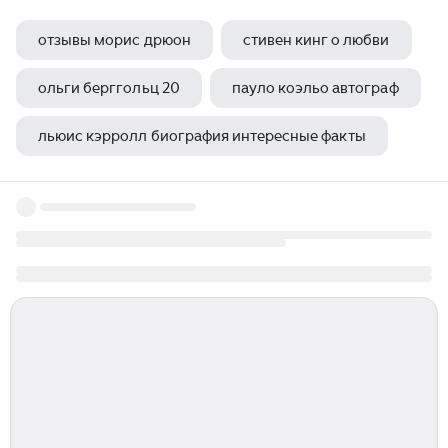
отзывы морис дрюон
стивен кинг о любви
ольги берггольц 20
пауло коэльо автограф
льюис кэрролл биография интересные факты