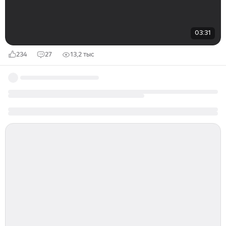
03:31
234
27
13,2 тыс