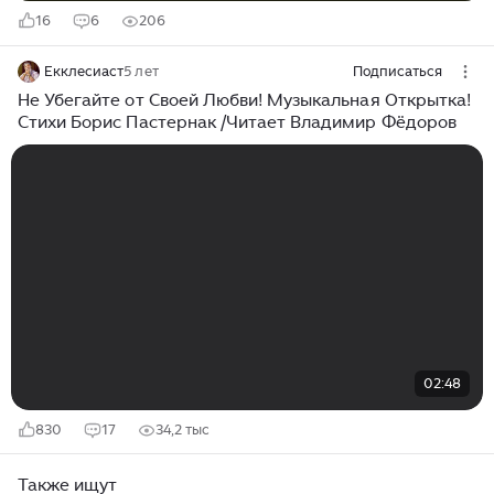
16
6
206
Екклесиаст
5 лет
Подписаться
Не Убегайте от Своей Любви! Музыкальная Открытка!
Стихи Борис Пастернак /Читает Владимир Фёдоров
02:48
830
17
34,2 тыс
Также ищут