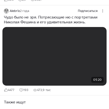
Alebrio
2 года
Подписаться
Чудо было не зря. Потрясающие ню с портретами
Николая Фешина и его удивительная жизнь.
05:20
4477
193
473,9 тыс
Также ищут