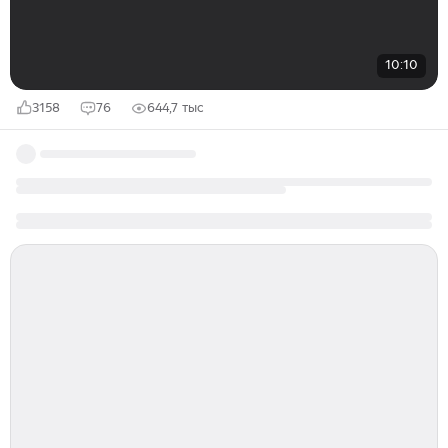
10:10
3158
76
644,7 тыс