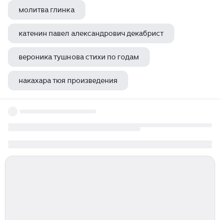
молитва глинка
катенин павел александрович декабрист
вероника тушнова стихи по годам
накахара тюя произведения
виктор боков какая наша родина