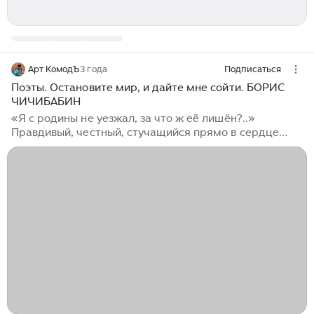
Арт КомодЪ
3 года
Подписаться
Поэты. Остановите мир, и дайте мне сойти. БОРИС
ЧИЧИБАБИН
«Я с родины не уезжал, за что ж её лишён?..»
Правдивый, честный, стучащийся прямо в сердце
поэт. Чичибабин - фамилия по матери. Под этой
фамилией он начал свои первые публикации. Из
серии нарочно не придумаешь бывают имена.
Фамилия Чичибабин, однако, была вполне себе
малоросской и даже не то чтобы редкой. Дед его был
репрессирован в 1937. Брат деда поэта - Чичибабин
А.Е. (1871-1945) - химик-фармацевт с мировым
именем был лишен советского гражданства в 1936,
став невозвращенцем (поневоле), жил и умер в
Париже...