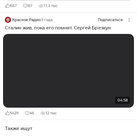
667
67
11,3 тыс
Красное Радио
3 года
Подписаться
Сталин жив, пока его помнят. Сергей Брезкун
04:58
5429
46
12 тыс
Также ищут