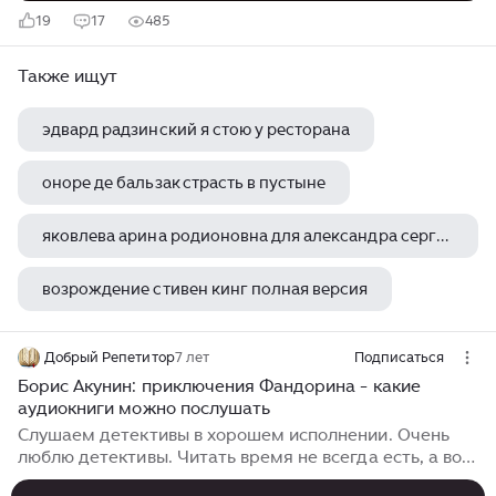
19
17
485
Также ищут
эдвард радзинский я стою у ресторана
оноре де бальзак страсть в пустыне
яковлева арина родионовна для александра сергеевича пушкина
возрождение стивен кинг полная версия
гибель богов ник перумов полная версия
Добрый Репетитор
7 лет
Подписаться
Борис Акунин: приключения Фандорина - какие
аудиокниги можно послушать
Слушаем детективы в хорошем исполнении. Очень
люблю детективы. Читать время не всегда есть, а вот
аудиокнигу послушать получается: готовлю – слушаю,