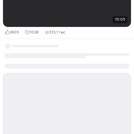
10:05
3905
1028
513,1 тыс