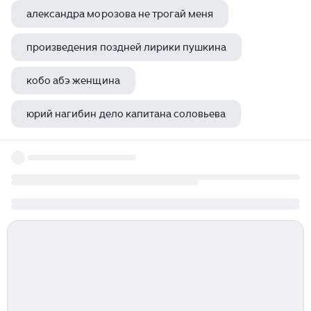
александра морозова не трогай меня
произведения поздней лирики пушкина
кобо абэ женщина
юрий нагибин дело капитана соловьева
сколько детей было у лермонтова михаила