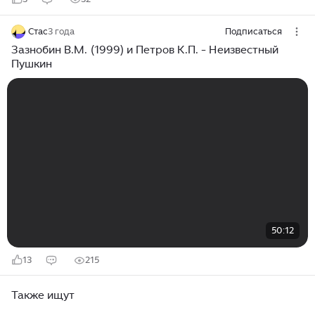
Стас
3 года
Подписаться
Зазнобин В.М. (1999) и Петров К.П. - Неизвестный
Пушкин
50:12
13
215
Также ищут