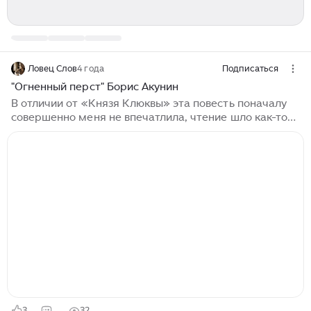
Ловец Слов
4 года
Подписаться
"Огненный перст" Борис Акунин
В отличии от «Князя Клюквы» эта повесть поначалу
совершенно меня не впечатлила, чтение шло как-то
со скрипом и казалось путанным, витиеватым,
замороченным. Нас сразу же окунают в морскую
битву, вернее в масштабное и планомерное
затопление кораблей и лодок, принадлежащих князю
Воиславу. Огромный, могучий и, казалось,
несокрушимый, он считал себя победителем и
хитрецом. Но его ошибкой было во многом
полагаться на своего волхва. «Он был худ и невелик
ростом, меньше всех, кто был в лодке, а рядом с
гороподобным Воиславом показался вовсе
заморышем...
3
32