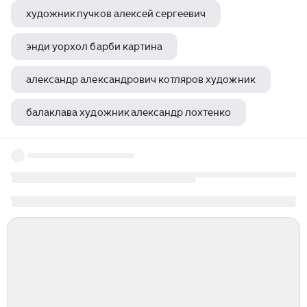
художник пучков алексей сергеевич
энди уорхол барби картина
александр александрович котляров художник
балаклава художник александр лохтенко
художник меленкова алевтина игоревна