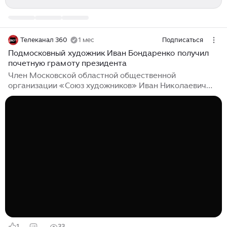
Телеканал 360
1 мес
Подписаться
Подмосковный художник Иван Бондаренко получил
почетную грамоту президента
Член Московской областной общественной
организации «Союз художников» Иван Николаевич
Бондаренко получил высокую награду — почетную
грамоту президента Российской Федерации. В
Министерстве культуры и туризма Московской
области отметили его заслуги в области культуры и
искусства, а также многолетнюю плодотворную
деятельность. Иван Николаевич родился 10 сентября
1960 года. В 1988 году он окончил Московское
высшее художественно-промышленное училище
(сейчас РГХПУ им. Строганова). С 1989 года является
членом Московского союза художников, с 2000 года
— Творческого союза художников России...
1
33