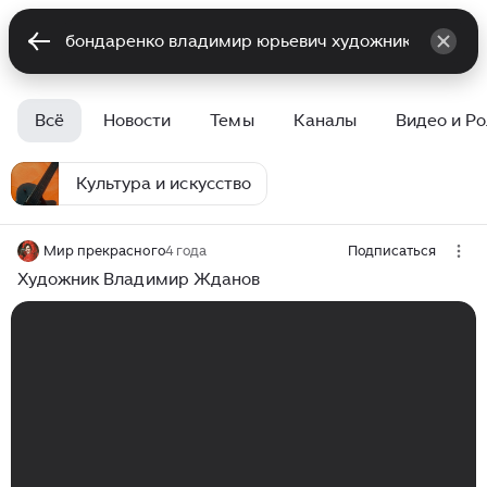
Всё
Новости
Темы
Каналы
Видео и Р
Культура и искусство
Мир прекрасного
4 года
Подписаться
Художник Владимир Жданов