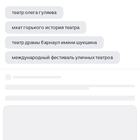
театр олега гуляева
мхат горького история театра
театр драмы барнаул имени шукшина
международный фестиваль уличных театров
гиляровский люди театра аудиокнига