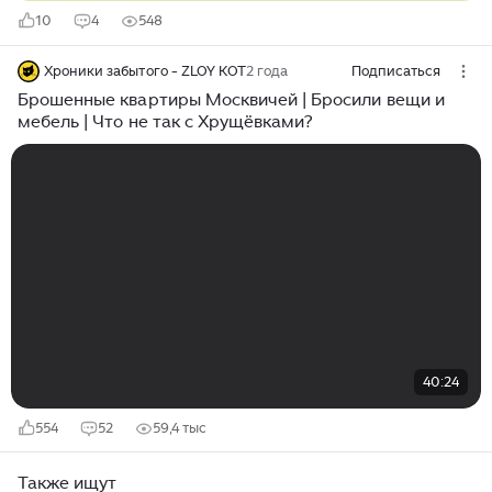
10
4
548
Хроники забытого - ZLOY KOT
2 года
Подписаться
Брошенные квартиры Москвичей | Бросили вещи и
мебель | Что не так с Хрущёвками?
40:24
554
52
59,4 тыс
Также ищут