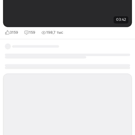
03:42
3159
159
198,7 тыс