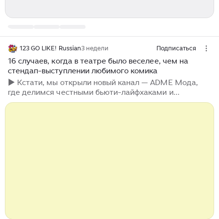
123 GO LIKE! Russian
3 недели
Подписаться
16 случаев, когда в театре было веселее, чем на
стендап-выступлении любимого комика
► Кстати, мы открыли новый канал — ADME Мода,
где делимся честными бьюти-лайфхаками и
разбавляем их смешными историями из закулисья
мастеров. ► А еще заходите на наш новый канал
ADME Житейские Истории, где мы публикуем
невыдуманные истории из жизни. Была в театре.
Представление прервала дама на высоких каблуках.
Она поднялась прямо на сцену с телефоном в руках и
накричала на актеров, чтобы те помолчали. Видите
ли, ей должен был поступить важный звонок от ее
кошки, а в этом ужасном театре связь везде плохая,
кроме сцены...