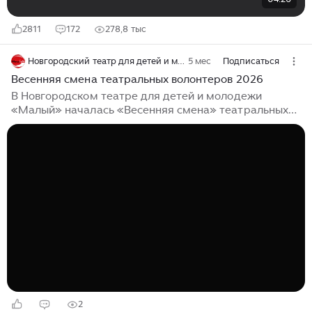
2811
172
278,8 тыс
Новгородский театр для детей и молодежи "Малый"
5 мес
Подписаться
Весенняя смена театральных волонтеров 2026
В Новгородском театре для детей и молодежи
«Малый» началась «Весенняя смена» театральных
волонтеров. По традиции, первая встреча-
знакомство проходит в формате мастер-класса с
театральными упражнениями. В этот раз мастер-
класс по коммуникации и мастер-класс по
импровизации провели актрисы театра Кристина
Машевская (она также является куратором проекта)
и Ирина Савельева. В течение такой встречи
волонтеры получают возможность узнать имена друг
друга, поучаствовать в театральном этюде, понять,
что такое «творческий полукруг» и получить новые
знания от ведущих актрис театра «Малый»...
2