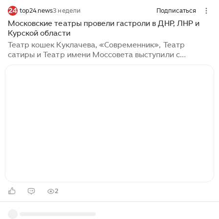
top24.news
3 недели
Подписаться
Московские театры провели гастроли в ДНР, ЛНР и
Курской области
Театр кошек Куклачева, «Современник», Театр
сатиры и Театр имени Моссовета выступили с
благотворительными программами Московские
театры в первом полугодии 2026 года при
поддержке департамента культуры провели серию
гастрольных мероприятий в ДНР, ЛНР и Курской
области, сообщил портал мэра и правительства
Москвы. Спектакли, концерты и творческие встречи
посетили более 6 тысяч человек — местных жителей,
военнослужащих, волонтёров и членов семей
участников СВО. Театр кошек Куклачева дважды
выезжал в регионы с гуманитарно-творческой
миссией...
2