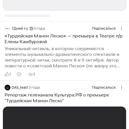
7Дней.ru
3 года
Подписаться
«Турдейская Манон Леско» — премьера в Театре п/р
Елены Камбуровой
Уникальный читакль, в котором соединяются
элементы музыкально-драматического спектакля и
литературной читки, смотрите 8 и 9 октября. Автор
повести о «советской Манон Леско» (по жанру это
«история одной любви. Пастораль в картинках») —
1
3
Всеволод Петров, несправедливо забытый сегодня
известный искусствовед (1912-1978), писатель и
DAS_teatr
3 года
Подписаться
музейный деятель. Друг Даниила Хармса, ученик
Николая Пунина, рафинированный питерский
Репортаж телеканала Культура.РФ о премьере
интеллигент с безупречным литературным и
"Турдейская Манон Леско"
художественным вкусом. Созданная им «Турдейская
Манон Леско» — один важнейших текстов русской
литературы ХХ века, «пролежавший в столе» более
60 лет...