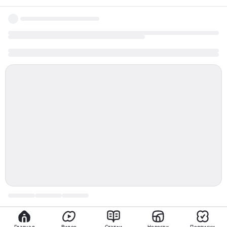
выставка в театре луначарского
Главная
Видео
Статьи
Новости
Подписки