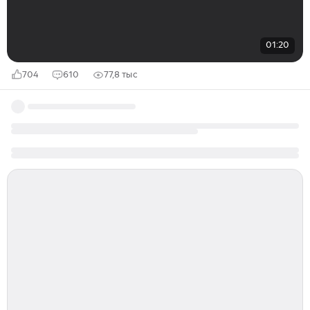
01:20
704
610
77,8 тыс