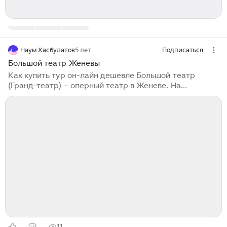
Наум Хасбулатов
5 лет
Подписаться
Большой театр Женевы
Как купить тур он-лайн дешевле Большой театр
(Гранд-театр) – оперный театр в Женеве. На
протяжении XVII и XVIII вв. Женева находилась под
сильным влиянием кальвинизма, поэтому первое
здание оперного театра...
11