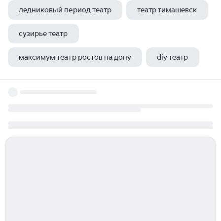
ледниковый период театр
театр тимашевск
сузирье театр
максимум театр ростов на дону
diy театр