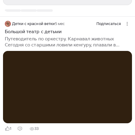
Детки с красной ветки
5 мес
Подписаться
Большой театр с детьми
Путеводитель по оркестру. Карнавал животных
Сегодня со старшими ловили кенгуру, плавали в
аквариуме и танцевали с лебедем в Большом театре.
Это одна из лучших постановок для знакомства детей
с оркестром. В первой части представления звучит
«Путеводитель по оркестру» Бенджамина Бриттена.
Главные герои знакомят зрителей поочередно со
всеми инструментами оркестра. Во второй части
зрители перенесутся на Карнавал животных.
Интересно, что Сен-Санс запретил издавать это
произведение при своей жизни, не желая прослыть
автором «несерьёзной» музыки...
1
33