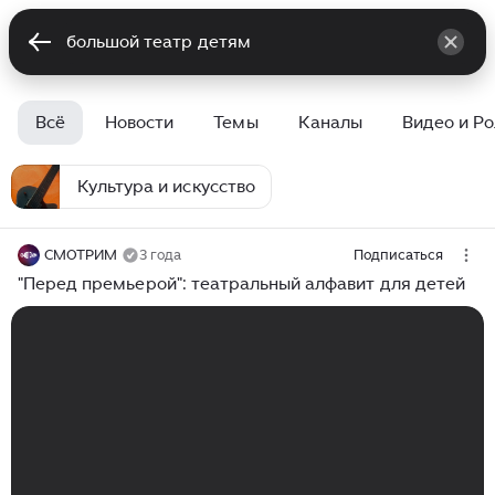
Всё
Новости
Темы
Каналы
Видео и Р
Культура и искусство
СМОТРИМ
3 года
Подписаться
"Перед премьерой": театральный алфавит для детей