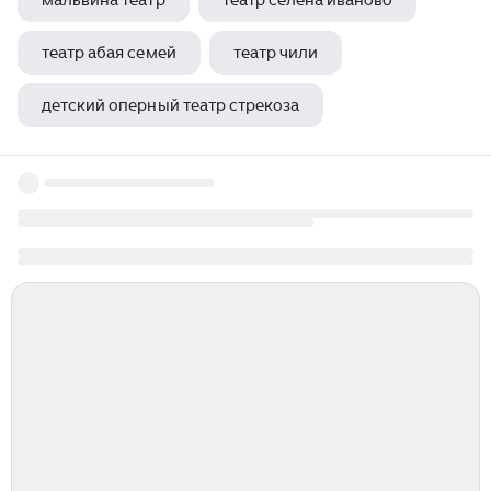
мальвина театр
театр селена иваново
театр абая семей
театр чили
детский оперный театр стрекоза