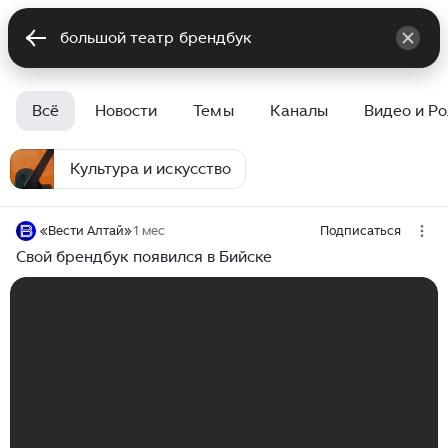
Всё
Новости
Темы
Каналы
Видео и Р
Культура и искусство
«Вести Алтай»
1 мес
Подписаться
Свой брендбук появился в Бийске