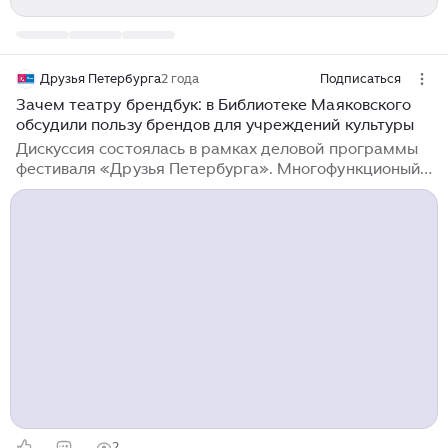
Друзья Петербурга
2 года
Подписаться
Зачем театру брендбук: в Библиотеке Маяковского
обсудили пользу брендов для учреждений культуры
Дискуссия состоялась в рамках деловой программы
фестиваля «Друзья Петербурга». Многофункционый
проект ПАО «Газпром» «Друзья Петербурга»
и журнал «Собака.ru» 8 октября провели дискуссию
на тему: «Как большим культурным брендам города
раскрыть свой потенциал». Модератором выступила
главный редактор «Собака.ru» Яна Милорадовская.
«Эту тему стоило начать обсуждать ещё двадцать
лет назад, но мы начнём сегодня. Надеюсь, дальше
мы это будем делать не только ежегодно, когда
проходит фестиваль „Друзья Петербурга“, но каждый
раз, когда будем произносить слово „бренд“»...
2