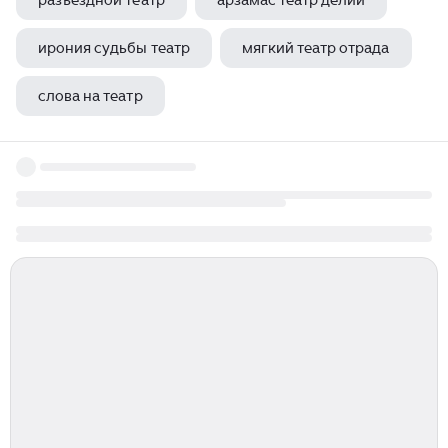
разъездной театр
арзамас театр делий
ирония судьбы театр
мягкий театр отрада
слова на театр