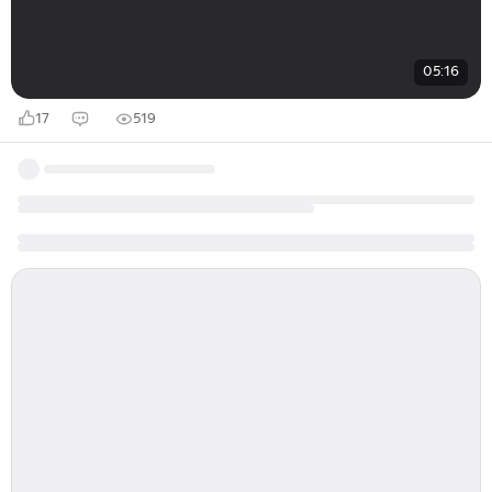
05:16
17
519