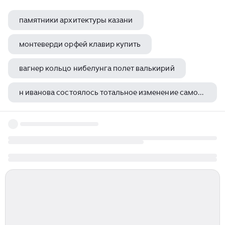
памятники архитектуры казани
монтеверди орфей клавир купить
вагнер кольцо нибелунга полет валькирий
н иванова состоялось тотальное изменение самой литературы роли писателя типа читателя
статья лермонтов поэт сверхчеловечества