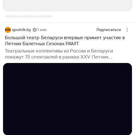
sputnik.by
1 мес
Подписаться
Большой театр Беларуси впервые примет участие в
Летних Балетных Сезонах РАМТ
Театральные коллективы из России и Беларуси
покажут 75 спектаклей в рамках XXV Летних
Балетных Сезонов Российского академического
молодежного театра (РАМТа) в июле, сообщили в
пресс-службе данного учреждения культуры.
Юбилейный хореографический марафон стартовал на
сцене РАМТа 1 июля. "За два летних месяца в самом
сердце Москвы – на Театральной площади – дадут 75
спектаклей: шесть театральных коллективов из
России и Беларуси", – говорится в сообщении.
Зрителей ждут 17 балетных постановок разных эпох...