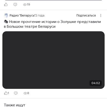
19
Радио "Беларусь"
2 года
Подписаться
🎭 Новое прочтение истории о Золушке представили
в Большом театре Беларуси
04:02
1
8
Также ищут